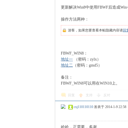
更新解决Win8中使用FBWF后造成W
操作方法两种：
游客，如果您要查看本帖隐藏内容请
回
FBWF_WIN8：
地址一
（密码：zylx）
地址二
（密码：gmd5）
备注：
FBWF_WIN8可以用在WIN10上。
回复
支持
反对
cxj110110110
发表于 2014-1-9 22:58
哈哈，正需要，多谢