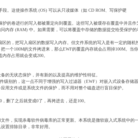
段。这使操作系统 (OS) 可以从只读媒体（如 CD ROM、写保护硬
F保护的卷进行的写入都被重定向到覆盖。这些写入被缓存在覆盖中并且
问内存 (RAM) 中。如果需要，可以将覆盖中存储的数据提交给受保护的
于扇区的，把写入扇区的数据写入内存。但文件系统的写入是有一定的随机
把一个100M的文件拷进来，那么EWF的覆盖内存就会占用掉100M。
盖内存占用就会变成200。
设备的无状态保护，并有新的以及提高的维护性特征。
文件级别的，这一点不同于增强的写入过滤器（EWF）对嵌入式设备存储器
务应用文件或是系统文件的保护，而不用对整个磁盘进行盲目保护。
00，删了之后就变成0了，再拷进去，还是100。
和文件，实现杀毒软件病毒库的正常更新。本系统是微软嵌入式系统中的
以设置排除目录，非常好用。