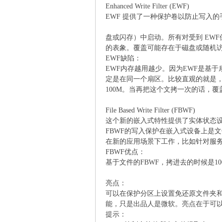
Enhanced Write Filter (EWF)
EWF 提供了一种保护卷以防止写入的手
声
盘或闪存）中启动。所有对受到 EW
的表象。覆盖可能存在于磁盘或随机访
EWF缺陷：
EWF内存越用越少。因为EWF是基
定是在同一个扇区。比较直观的就是，
100M。当再把这个文拷一次的话，覆
File Based Write Filter (FBWF)
这个新的嵌入式特性提供了实体状态
网
FBWF的写入保护在嵌入式设备上是
在新的应用场景下工作，比如针对服
FBWF优点：
基于文件的FBWF，拷进去的时候是1
亮点：
可以在保护分区上设置免还原文件夹
能，只是出品人是微软。亮点在于可
提示：