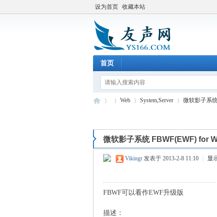
设为首页
收藏本站
首页
Web
System,Server
微软影子系统 FBW
微软影子系统 FBWF(EWF) for W
友
»
›
›
›
Vikingr
发表于 2013-2-8 11:10
|
显
FBWF可以看作EWF升级版
描述：