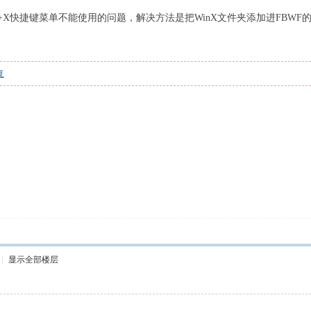
in+X快捷键菜单不能使用的问题，解决方法是把WinX文件夹添加进FBW
复
|
显示全部楼层