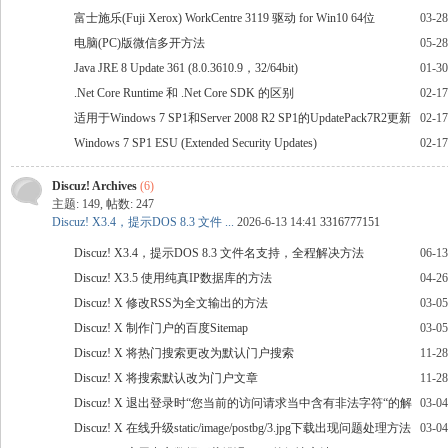
富士施乐(Fuji Xerox) WorkCentre 3119 驱动 for Win10 64位
03-28
电脑(PC)版微信多开方法
05-28
声
Java JRE 8 Update 361 (8.0.3610.9，32/64bit)
01-30
.Net Core Runtime 和 .Net Core SDK 的区别
02-17
适用于Windows 7 SP1和Server 2008 R2 SP1的UpdatePack7R2更新
02-17
集
Windows 7 SP1 ESU (Extended Security Updates)
02-17
Discuz! Archives
(6)
主题: 149
,
帖数: 247
Discuz! X3.4，提示DOS 8.3 文件 ...
2026-6-13 14:41
3316777151
网
Discuz! X3.4，提示DOS 8.3 文件名支持，全程解决方法
06-13
Discuz! X3.5 使用纯真IP数据库的方法
04-26
Discuz! X 修改RSS为全文输出的方法
03-05
Discuz! X 制作门户的百度Sitemap
03-05
Discuz! X 将热门搜索更改为默认门户搜索
11-28
Discuz! X 将搜索默认改为门户文章
11-28
Discuz! X 退出登录时“您当前的访问请求当中含有非法字符“的解
03-04
决方法
Discuz! X 在线升级static/image/postbg/3.jpg下载出现问题处理方法
03-04