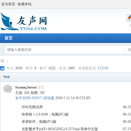
设为首页
收藏本站
首页
今日:
2639
|
昨日:
0
|
帖子:
4222
|
会员:
2485
|
欢迎新会员:
CCLSS
Web
友
»
System,Server
(17)
主题: 204
,
帖数: 381
全中文MS-DOS7.1启动盘
2026-7-21 14:30
CCLSS
IDM无限试用
06-25
快剪辑 1.2.0.4106，电脑(PC)版
06-15
录屏软件，电脑(PC)版
09-20
光影魔术手(nEO iMAGING) 0.25 Final 简体中文版
07-13